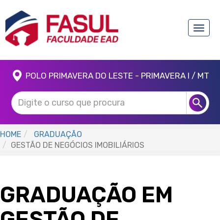
Toggle
naviga
POLO PRIMAVERA DO LESTE - PRIMAVERA I / MT
HOME
GRADUAÇÃO
GESTÃO DE NEGÓCIOS IMOBILIÁRIOS
GRADUAÇÃO EM
GESTÃO DE