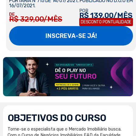
PORTARIA Nº715 DE 14/07/2021, PUBLICADO NO D.O.U EM
16/07/2021.
POR
R$ 139,00/MÊS
DE
R$ 329,00/MÊS
DESCONTO PONTUALIDADE
INSCREVA-SE JÁ!
OBJETIVOS DO CURSO
Torne-se o especialista que o Mercado Imobiliário busca.
Com o Curso de Negócios Imobiliários EAD da Faculdade