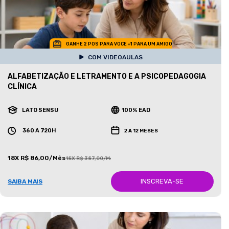
GANHE 2 POS PARA VOCE +1 PARA UM AMIGO
COM VIDEOAULAS
ALFABETIZAÇÃO E LETRAMENTO E A PSICOPEDAGOGIA
CLÍNICA
LATO SENSU
100% EAD
360 A 720H
2 A 12 MESES
18X R$ 86,00/Mês
18X R$ 387,00/Mês
INSCREVA-SE
SAIBA MAIS