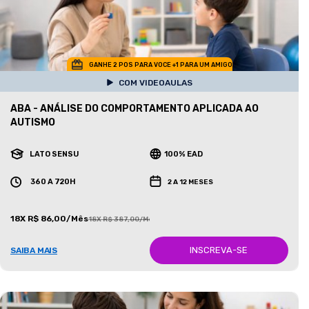
GANHE 2 POS PARA VOCE +1 PARA UM AMIGO
COM VIDEOAULAS
ABA - ANÁLISE DO COMPORTAMENTO APLICADA AO
AUTISMO
LATO SENSU
100% EAD
360 A 720H
2 A 12 MESES
18X R$ 86,00/Mês
18X R$ 387,00/Mês
INSCREVA-SE
SAIBA MAIS