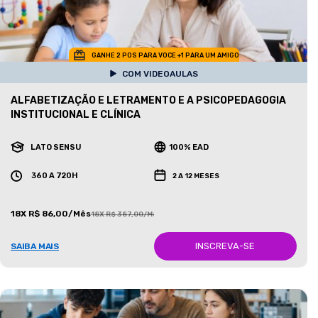
GANHE 2 POS PARA VOCE +1 PARA UM AMIGO
COM VIDEOAULAS
ALFABETIZAÇÃO E LETRAMENTO E A PSICOPEDAGOGIA
INSTITUCIONAL E CLÍNICA
LATO SENSU
100% EAD
360 A 720H
2 A 12 MESES
18X R$ 86,00/Mês
18X R$ 387,00/Mês
INSCREVA-SE
SAIBA MAIS