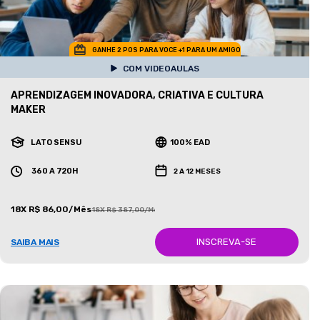
GANHE 2 POS PARA VOCE +1 PARA UM AMIGO
COM VIDEOAULAS
APRENDIZAGEM INOVADORA, CRIATIVA E CULTURA
MAKER
LATO SENSU
100% EAD
360 A 720H
2 A 12 MESES
18X R$ 86,00/Mês
18X R$ 387,00/Mês
INSCREVA-SE
SAIBA MAIS