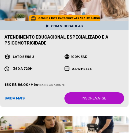
GANHE 2 POS PARA VOCE +1 PARA UM AMIGO
COM VIDEOAULAS
ATENDIMENTO EDUCACIONAL ESPECIALIZADO E A
PSICOMOTRICIDADE
LATO SENSU
100% EAD
360 A 720H
2 A 12 MESES
18X R$ 86,00/Mês
18X R$ 387,00/Mês
INSCREVA-SE
SAIBA MAIS