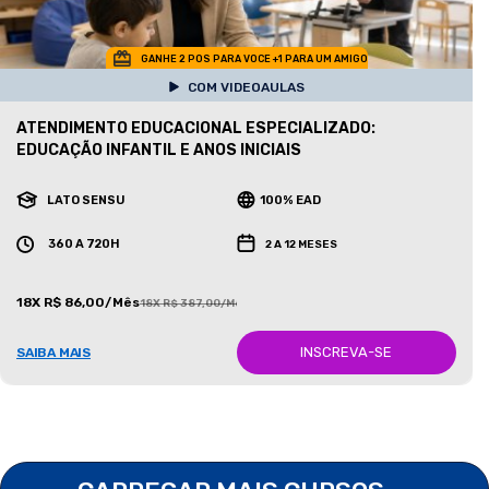
GANHE 2 POS PARA VOCE +1 PARA UM AMIGO
COM VIDEOAULAS
ATENDIMENTO EDUCACIONAL ESPECIALIZADO:
EDUCAÇÃO INFANTIL E ANOS INICIAIS
LATO SENSU
100% EAD
360 A 720H
2 A 12 MESES
18X R$ 86,00/Mês
18X R$ 387,00/Mês
INSCREVA-SE
SAIBA MAIS