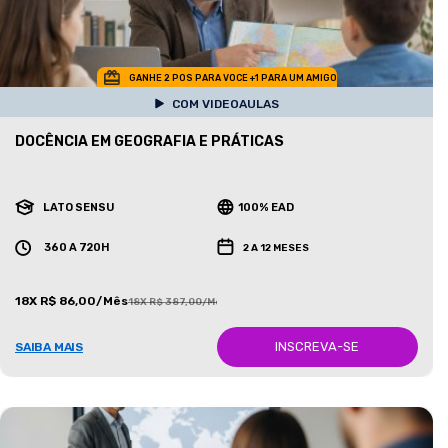
GANHE 2 POS PARA VOCE +1 PARA UM AMIGO
COM VIDEOAULAS
DOCÊNCIA EM GEOGRAFIA E PRÁTICAS
LATO SENSU
100% EAD
360 A 720H
2 A 12 MESES
18X R$ 86,00/Mês
18X R$ 387,00/Mês
INSCREVA-SE
SAIBA MAIS