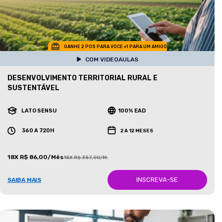
GANHE 2 POS PARA VOCE +1 PARA UM AMIGO
COM VIDEOAULAS
DESENVOLVIMENTO TERRITORIAL RURAL E
SUSTENTÁVEL
LATO SENSU
100% EAD
360 A 720H
2 A 12 MESES
18X R$ 86,00/Mês
18X R$ 387,00/Mês
INSCREVA-SE
SAIBA MAIS