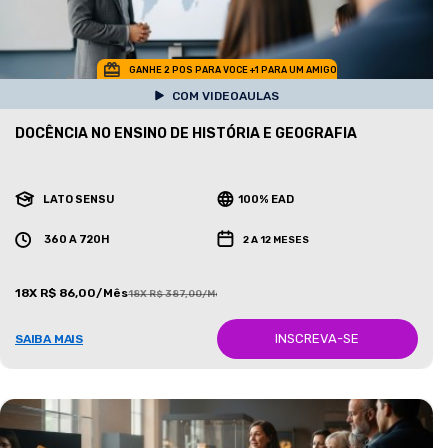
GANHE 2 POS PARA VOCE +1 PARA UM AMIGO
COM VIDEOAULAS
DOCÊNCIA NO ENSINO DE HISTÓRIA E GEOGRAFIA
LATO SENSU
100% EAD
360 A 720H
2 A 12 MESES
18X R$ 86,00/Mês
18X R$ 387,00/Mês
INSCREVA-SE
SAIBA MAIS