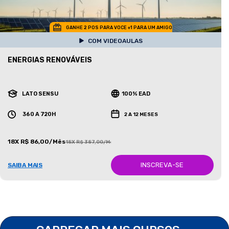
GANHE 2 POS PARA VOCE +1 PARA UM AMIGO
COM VIDEOAULAS
ENERGIAS RENOVÁVEIS
LATO SENSU
100% EAD
360 A 720H
2 A 12 MESES
18X R$ 86,00/Mês
18X R$ 387,00/Mês
INSCREVA-SE
SAIBA MAIS