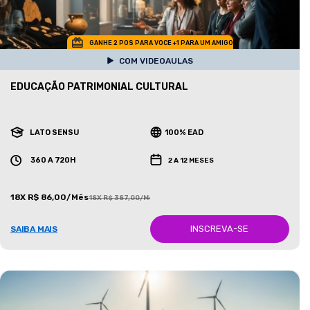
GANHE 2 POS PARA VOCE +1 PARA UM AMIGO
COM VIDEOAULAS
EDUCAÇÃO PATRIMONIAL CULTURAL
LATO SENSU
100% EAD
360 A 720H
2 A 12 MESES
18X R$ 86,00/Mês
18X R$ 387,00/Mês
INSCREVA-SE
SAIBA MAIS