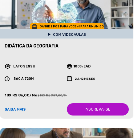
GANHE 2 POS PARA VOCE +1 PARA UM AMIGO
COM VIDEOAULAS
DIDÁTICA DA GEOGRAFIA
LATO SENSU
100% EAD
360 A 720H
2 A 12 MESES
18X R$ 86,00/Mês
18X R$ 387,00/Mês
INSCREVA-SE
SAIBA MAIS