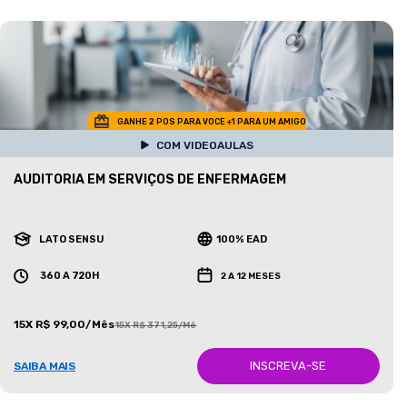
GANHE 2 POS PARA VOCE +1 PARA UM AMIGO
COM VIDEOAULAS
AUDITORIA EM SERVIÇOS DE ENFERMAGEM
LATO SENSU
100% EAD
360 A 720H
2 A 12 MESES
15X R$ 99,00/Mês
15X R$ 371,25/Mês
INSCREVA-SE
SAIBA MAIS