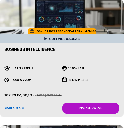
GANHE 2 POS PARA VOCE +1 PARA UM AMIGO
COM VIDEOAULAS
BUSINESS INTELLIGENCE
LATO SENSU
100% EAD
360 A 720H
2 A 12 MESES
18X R$ 86,00/Mês
18X R$ 387,00/Mês
INSCREVA-SE
SAIBA MAIS