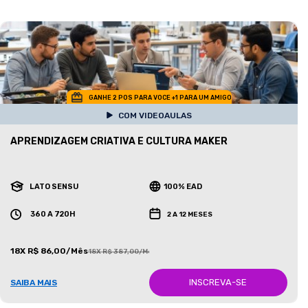
GANHE 2 POS PARA VOCE +1 PARA UM AMIGO
COM VIDEOAULAS
APRENDIZAGEM CRIATIVA E CULTURA MAKER
LATO SENSU
100% EAD
360 A 720H
2 A 12 MESES
18X R$ 86,00/Mês
18X R$ 387,00/Mês
INSCREVA-SE
SAIBA MAIS