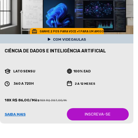
GANHE 2 POS PARA VOCE +1 PARA UM AMIGO
COM VIDEOAULAS
CIÊNCIA DE DADOS E INTELIGÊNCIA ARTIFICIAL
LATO SENSU
100% EAD
360 A 720H
2 A 12 MESES
18X R$ 86,00/Mês
18X R$ 387,00/Mês
INSCREVA-SE
SAIBA MAIS