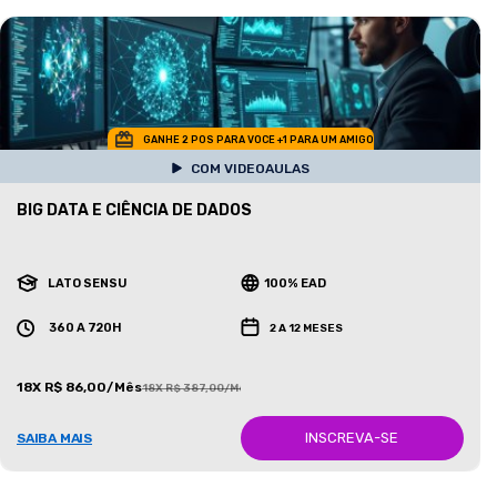
GANHE 2 POS PARA VOCE +1 PARA UM AMIGO
COM VIDEOAULAS
BIG DATA E CIÊNCIA DE DADOS
LATO SENSU
100% EAD
360 A 720H
2 A 12 MESES
18X R$ 86,00/Mês
18X R$ 387,00/Mês
INSCREVA-SE
SAIBA MAIS