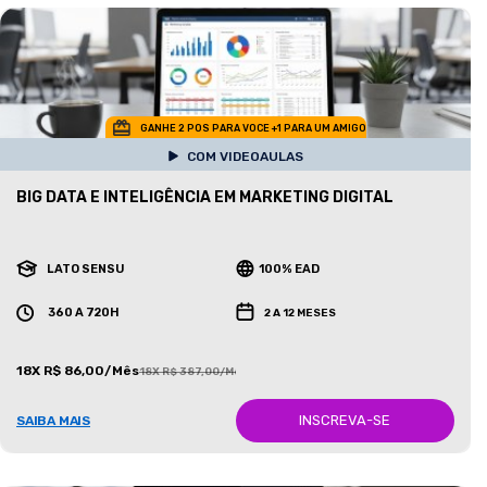
GANHE 2 POS PARA VOCE +1 PARA UM AMIGO
COM VIDEOAULAS
BIG DATA E INTELIGÊNCIA EM MARKETING DIGITAL
LATO SENSU
100% EAD
360 A 720H
2 A 12 MESES
18X R$ 86,00/Mês
18X R$ 387,00/Mês
INSCREVA-SE
SAIBA MAIS