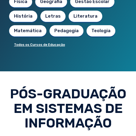
Física
Geografia
Gestão Escolar
História
Letras
Literatura
Matemática
Pedagogia
Teologia
Todos os Cursos de Educação
PÓS-GRADUAÇÃO
EM SISTEMAS DE
INFORMAÇÃO