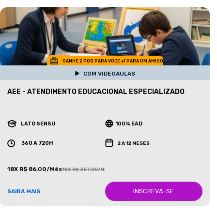
GANHE 2 POS PARA VOCE +1 PARA UM AMIGO
COM VIDEOAULAS
AEE - ATENDIMENTO EDUCACIONAL ESPECIALIZADO
LATO SENSU
100% EAD
360 A 720H
2 A 12 MESES
18X R$ 86,00/Mês
18X R$ 387,00/Mês
INSCREVA-SE
SAIBA MAIS