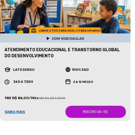
GANHE 2 POS PARA VOCE +1 PARA UM AMIGO
COM VIDEOAULAS
ATENDIMENTO EDUCACIONAL E TRANSTORNO GLOBAL
DO DESENVOLVIMENTO
LATO SENSU
100% EAD
360 A 720H
2 A 12 MESES
18X R$ 86,00/Mês
18X R$ 387,00/Mês
INSCREVA-SE
SAIBA MAIS