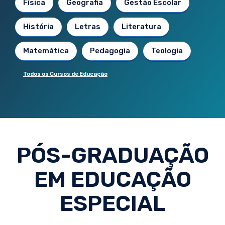
Física
Geografia
Gestão Escolar
História
Letras
Literatura
Matemática
Pedagogia
Teologia
Todos os Cursos de Educação
PÓS-GRADUAÇÃO
EM EDUCAÇÃO
ESPECIAL