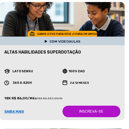
GANHE 2 POS PARA VOCE +1 PARA UM AMIGO
COM VIDEOAULAS
ALTAS HABILIDADES SUPERDOTAÇÃO
LATO SENSU
100% EAD
360 A 420H
2 A 12 MESES
18X R$ 86,00/Mês
18X R$ 387,00/Mês
INSCREVA-SE
SAIBA MAIS