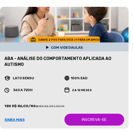
GANHE 2 POS PARA VOCE +1 PARA UM AMIGO
COM VIDEOAULAS
ABA - ANÁLISE DO COMPORTAMENTO APLICADA AO
AUTISMO
LATO SENSU
100% EAD
360 A 720H
2 A 12 MESES
18X R$ 86,00/Mês
18X R$ 387,00/Mês
INSCREVA-SE
SAIBA MAIS