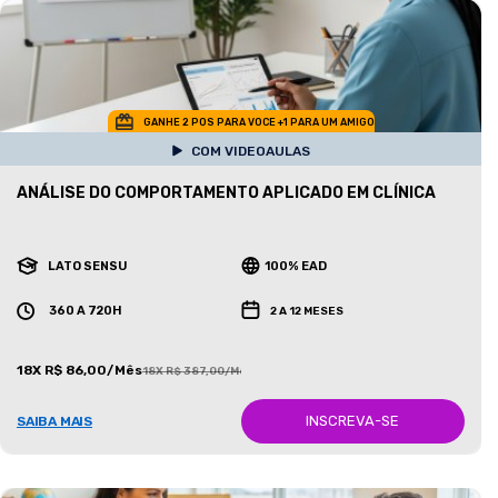
GANHE 2 POS PARA VOCE +1 PARA UM AMIGO
COM VIDEOAULAS
ANÁLISE DO COMPORTAMENTO APLICADO EM CLÍNICA
LATO SENSU
100% EAD
360 A 720H
2 A 12 MESES
18X R$ 86,00/Mês
18X R$ 387,00/Mês
INSCREVA-SE
SAIBA MAIS