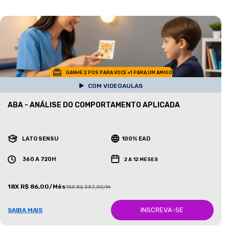
GANHE 2 POS PARA VOCE +1 PARA UM AMIGO
COM VIDEOAULAS
ABA - ANÁLISE DO COMPORTAMENTO APLICADA
LATO SENSU
100% EAD
360 A 720H
2 A 12 MESES
18X R$ 86,00/Mês
18X R$ 387,00/Mês
INSCREVA-SE
SAIBA MAIS